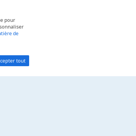
ue pour
rsonnaliser
tière de
cepter tout