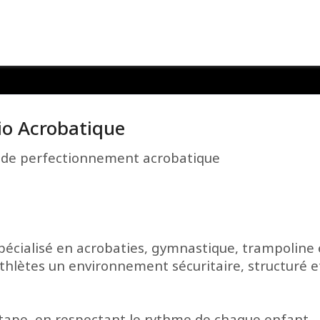
io Acrobatique
 de perfectionnement acrobatique
pécialisé en acrobaties, gymnastique, trampoline 
 athlètes un environnement sécuritaire, structuré 
 étape, en respectant le rythme de chaque enfant