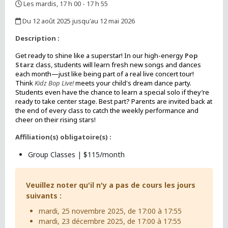
Les mardis, 17 h 00 - 17 h 55
,
Du 12 août 2025 jusqu'au 12 mai 2026
,
Description :
Get ready to shine like a superstar! In our high-energy
Pop
Starz
class, students will learn fresh new songs and dances
each month—just like being part of a real live concert tour!
Think
Kidz Bop Live!
meets your child's dream dance party.
Students even have the chance to learn a special solo if they’re
ready to take center stage. Best part? Parents are invited back at
the end of every class to catch the weekly performance and
cheer on their rising stars!
Affiliation(s) obligatoire(s) :
Group Classes | $115/month
Veuillez noter qu'il n'y a pas de cours les jours
suivants :
mardi, 25 novembre 2025, de 17:00 à 17:55
mardi, 23 décembre 2025, de 17:00 à 17:55