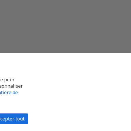
ue pour
rsonnaliser
tière de
cepter tout