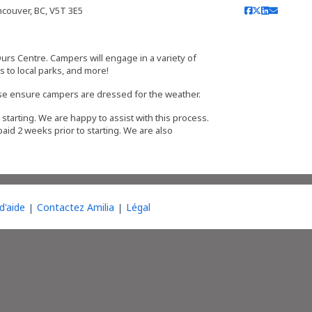
couver, BC, V5T 3E5
urs Centre. Campers will engage in a variety of
its to local parks, and more!
ease ensure campers are dressed for the weather.
starting. We are happy to assist with this process.
paid 2 weeks prior to starting. We are also
d'aide
Contactez Amilia
Légal