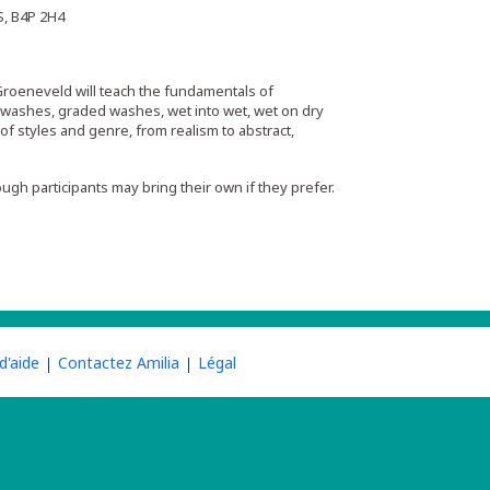
S, B4P 2H4
Groeneveld will teach the fundamentals of
at washes, graded washes, wet into wet, wet on dry
of styles and genre, from realism to abstract,
hough participants may bring their own if they prefer.
d'aide
Contactez Amilia
Légal