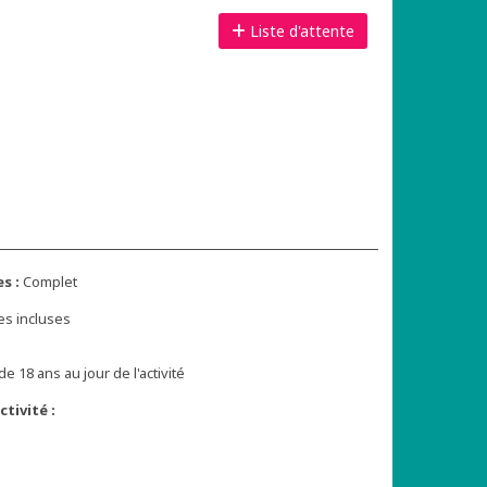
Liste d'attente
s :
Complet
es incluses
de 18 ans au jour de l'activité
tivité :