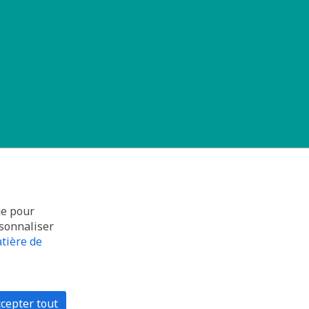
ue pour
rsonnaliser
tière de
cepter tout