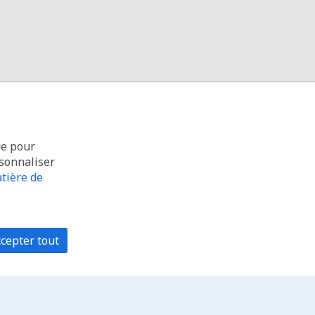
ue pour
rsonnaliser
tière de
cepter tout