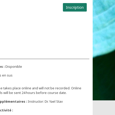
Inscription
s :
Disponible
s en sus
e takes place online and will not be recorded. Online
ls will be sent 24 hours before course date.
pplémentaires :
Instructor: Dr. Yael Stav
tivité :