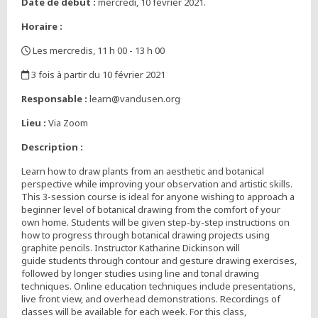
Date de début :
mercredi, 10 février 2021.
Horaire :
Les mercredis, 11 h 00 - 13 h 00
,
3 fois à partir du 10 février 2021
,
Responsable :
learn@vandusen.org
Lieu :
Via Zoom
Description :
Learn how to draw plants from an aesthetic and botanical
perspective while improving your observation and artistic skills.
This 3-session course is ideal for anyone wishing to approach a
beginner level of botanical drawing from the comfort of your
own home. Students will be given step-by-step instructions on
how to progress through botanical drawing projects using
graphite pencils. Instructor Katharine Dickinson will
guide students through contour and gesture drawing exercises,
followed by longer studies using line and tonal drawing
techniques. Online education techniques include presentations,
live front view, and overhead demonstrations. Recordings of
classes will be available for each week. For this class,