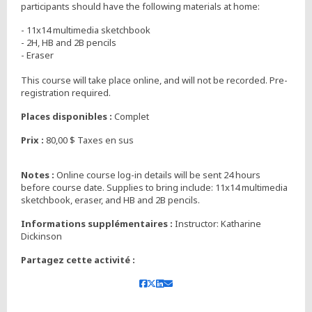
participants should have the following materials at home:
- 11x14 multimedia sketchbook
- 2H, HB and 2B pencils
- Eraser
This course will take place online, and will not be recorded. Pre-
registration required.
Places disponibles :
Complet
Prix :
80,00 $ Taxes en sus
Notes :
Online course log-in details will be sent 24 hours
before course date. Supplies to bring include: 11x14 multimedia
sketchbook, eraser, and HB and 2B pencils.
Informations supplémentaires :
Instructor: Katharine
Dickinson
Partagez cette activité :