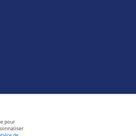
ue pour
rsonnaliser
tière de