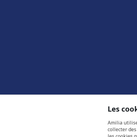
Les coo
Amilia utilis
collecter de
les cookies 