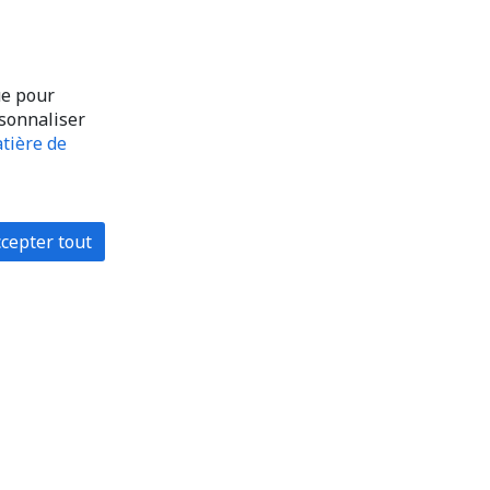
ue pour
rsonnaliser
tière de
cepter tout