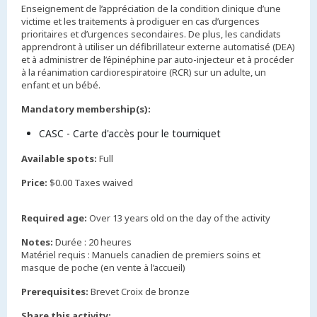
Enseignement de l’appréciation de la condition clinique d’une
victime et les traitements à prodiguer en cas d’urgences
prioritaires et d’urgences secondaires. De plus, les candidats
apprendront à utiliser un défibrillateur externe automatisé (DEA)
et à administrer de l’épinéphine par auto-injecteur et à procéder
à la réanimation cardiorespiratoire (RCR) sur un adulte, un
enfant et un bébé.
Mandatory membership(s):
CASC - Carte d'accès pour le tourniquet
Available spots:
Full
Price:
$0.00 Taxes waived
Required age:
Over 13 years old on the day of the activity
Notes:
Durée : 20 heures
Matériel requis : Manuels canadien de premiers soins et
masque de poche (en vente à l’accueil)
Prerequisites:
Share this activity: