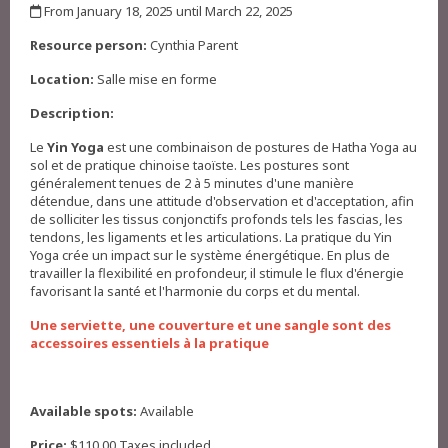
From January 18, 2025 until March 22, 2025
,
Resource person:
Cynthia Parent
Location:
Salle mise en forme
Description:
Le
Yin Yoga
est une combinaison de postures de Hatha Yoga au
sol et de pratique chinoise taoïste. Les postures sont
généralement tenues de 2 à 5 minutes d'une manière
détendue, dans une attitude d'observation et d'acceptation, afin
de solliciter les tissus conjonctifs profonds tels les fascias, les
tendons, les ligaments et les articulations. La pratique du Yin
Yoga crée un impact sur le système énergétique. En plus de
travailler la flexibilité en profondeur, il stimule le flux d'énergie
favorisant la santé et l'harmonie du corps et du mental.
Une serviette, une couverture et une sangle sont des
accessoires essentiels à la pratique
Available spots:
Available
Price:
$110.00 Taxes included