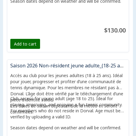
Season dates depend on weather and will be confirmed.
$130.00
Add to cart
Saison 2026 Non-résident jeune adulte_(18-25 ans) | 2026 Season Non-resident young adult (age 18-25)
Accès au club pour les jeunes adultes (18 à 25 ans). Idéal
pour jouer, progresser et profiter d’une communauté de
tennis dynamique. Pour les membres ne résidant pas à
Dorval. L’âge doit être vérifié par le téléchargement d’une
Club access for young adult (age 18 to 25). Ideal for
pièce d’identité valide.
playing, improving, and enjoying a fun tennis community.
Les dates de saison dépendent de la météo et seront
For members who do not reside in Dorval. Age must be
confirmées.
verified by uploading a valid ID.
Season dates depend on weather and will be confirmed.