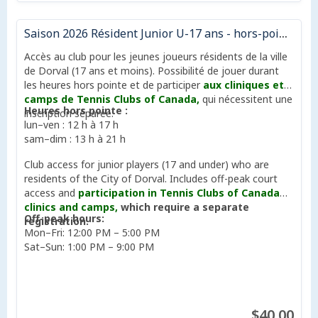
Saison 2026 Résident Junior U-17 ans - hors-pointe| 2026 Season Resident Junior U-17 off-peak
Accès au club pour les jeunes joueurs résidents de la ville
de Dorval (17 ans et moins). Possibilité de jouer durant
les heures hors pointe et de participer
aux cliniques et
camps de Tennis Clubs of Canada,
qui nécessitent une
Heures hors pointe :
inscription séparée.
lun–ven : 12 h à 17 h
sam–dim : 13 h à 21 h
Club access for junior players (17 and under) who are
residents of the City of Dorval. Includes off-peak court
access and
participation in Tennis Clubs of Canada
clinics and camps,
which require a separate
Off-peak hours:
registration.
Mon–Fri: 12:00 PM – 5:00 PM
Sat–Sun: 1:00 PM – 9:00 PM
$40.00