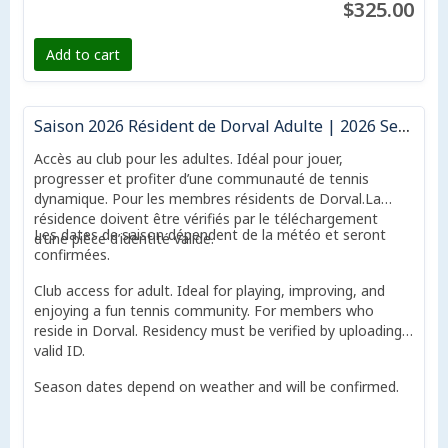
$325.00
Add to cart
Saison 2026 Résident de Dorval Adulte | 2026 Season Dorval resident Adult
Accès au club pour les adultes. Idéal pour jouer,
progresser et profiter d’une communauté de tennis
dynamique. Pour les membres résidents de Dorval.La
résidence doivent être vérifiés par le téléchargement
Les dates de saison dépendent de la météo et seront
d’une pièce d’identité valide.
confirmées.
Club access for adult. Ideal for playing, improving, and
enjoying a fun tennis community. For members who
reside in Dorval. Residency must be verified by uploading a
valid ID.
Season dates depend on weather and will be confirmed.