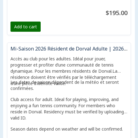
$195.00
Add to cart
Mi-Saison 2026 Résident de Dorval Adulte | 2026 Half-Season Dorval resident Adult
Accès au club pour les adultes. Idéal pour jouer,
progresser et profiter d’une communauté de tennis
dynamique. Pour les membres résidents de Dorval.La
résidence doivent être vérifiés par le téléchargement
Les dates de saison dépendent de la météo et seront
d’une pièce d’identité valide.
confirmées.
Club access for adult. Ideal for playing, improving, and
enjoying a fun tennis community. For members who
reside in Dorval. Residency must be verified by uploading a
valid ID.
Season dates depend on weather and will be confirmed.