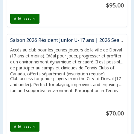
$95.00
Add to cart
Saison 2026 Résident Junior U-17 ans | 2026 Season Resident Junior U-17
Accès au club pour les jeunes joueurs de la ville de Dorval
(17 ans et moins). Idéal pour jouer, progresser et profiter
d’un environnement dynamique et encadré. Il est possible
de participer au camps et cliniques de Tennis Clubs of
Canada, offerts séparément (inscription requise).
Club access for junior players from the City of Dorval (17
and under). Perfect for playing, improving, and enjoying a
fun and supportive environment. Participation in Tennis
Clubs of Canada camps and clinics is available but offered
separately (registration required).
$70.00
Add to cart