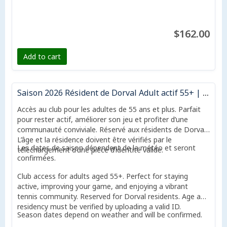
$162.00
Add to cart
Saison 2026 Résident de Dorval Adult actif 55+ | 2026 Season Dorval Resident Active adult 55+
Accès au club pour les adultes de 55 ans et plus. Parfait
pour rester actif, améliorer son jeu et profiter d’une
communauté conviviale. Réservé aux résidents de Dorval.
L’âge et la résidence doivent être vérifiés par le
Les dates de saison dépendent de la météo et seront
téléchargement d’une pièce d’identité valide.
confirmées.
Club access for adults aged 55+. Perfect for staying
active, improving your game, and enjoying a vibrant
tennis community. Reserved for Dorval residents. Age and
residency must be verified by uploading a valid ID.
Season dates depend on weather and will be confirmed.