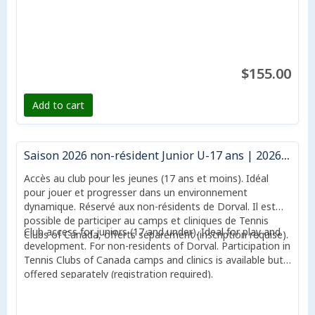
$155.00
Add to cart
Saison 2026 non-résident Junior U-17 ans | 2026 Season non-resident Junior U-17
Accès au club pour les jeunes (17 ans et moins). Idéal
pour jouer et progresser dans un environnement
dynamique. Réservé aux non-résidents de Dorval. Il est
possible de participer au camps et cliniques de Tennis
Club access for juniors (17 and under). Ideal for play and
Clubs of Canada, offerts séparément (inscription requise).
development. For non-residents of Dorval. Participation in
Tennis Clubs of Canada camps and clinics is available but
offered separately (registration required).