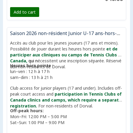
Add to cart
Saison 2026 non-résident Junior U-17 ans-hors-pointe| 2026 Season non-resident Junior U-17 off-peak
Accès au club pour les jeunes joueurs (17 ans et moins).
Possibilité de jouer durant les heures hors pointe
et de
participer aux cliniques ou camps de Tennis Clubs of
Canada,
qui n
écessitent une inscription séparée. Réservé
Heures hors pointe :
aux non-résidents de Dorval.
lun–ven : 12 h à 17 h
sam–dim : 13 h à 21 h
Club access for junior players (17 and under). Includes off-
peak court access and
participation in Tennis Clubs of
Canada clinics and camps, which require a separate
registration.
For non-residents of Dorval.
Off-peak hours:
Mon–Fri: 12:00 PM – 5:00 PM
Sat–Sun: 1:00 PM – 9:00 PM