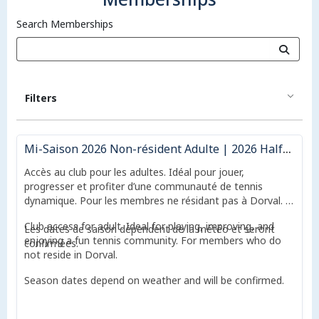
Search Memberships
Filters
Mi-Saison 2026 Non-résident Adulte | 2026 Half-Season Non-resident Adult
Accès au club pour les adultes. Idéal pour jouer,
progresser et profiter d’une communauté de tennis
dynamique. Pour les membres ne résidant pas à Dorval.
Club access for adult. Ideal for playing, improving, and
Les dates de saison dépendent de la météo et seront
enjoying a fun tennis community. For members who do
confirmées.
not reside in Dorval.
Season dates depend on weather and will be confirmed.