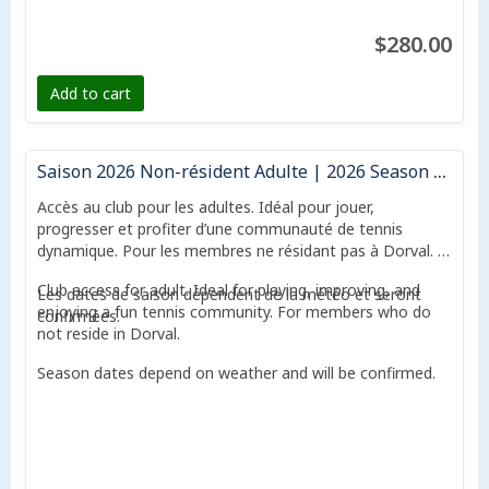
Season dates depend on weather and will be confirmed.
$280.00
Add to cart
Saison 2026 Non-résident Adulte | 2026 Season Non-resident Adult
Accès au club pour les adultes. Idéal pour jouer,
progresser et profiter d’une communauté de tennis
dynamique. Pour les membres ne résidant pas à Dorval.
Club access for adult. Ideal for playing, improving, and
Les dates de saison dépendent de la météo et seront
enjoying a fun tennis community. For members who do
confirmées.
not reside in Dorval.
Season dates depend on weather and will be confirmed.