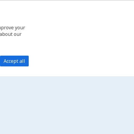
improve your
 about our
Accept all