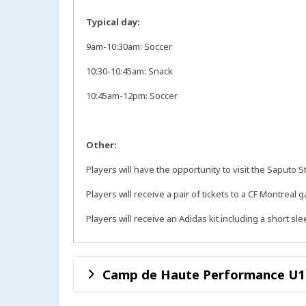
Typical day:
9am-10:30am: Soccer
10:30-10:45am: Snack
10:45am-12pm: Soccer
Other:
Players will have the opportunity to visit the Saputo S
Players will receive a pair of tickets to a CF Montre
Players will receive an Adidas kit including a short sle
Camp de Haute Performance U11