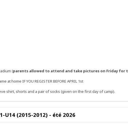
tadium (
parents allowed to attend and take pictures on Friday for t
al game at home IF YOU REGISTER BEFORE APRIL 1st
eve shirt, shorts and a pair of socks (given on the first day of camp).
-U14 (2015-2012) - été 2026