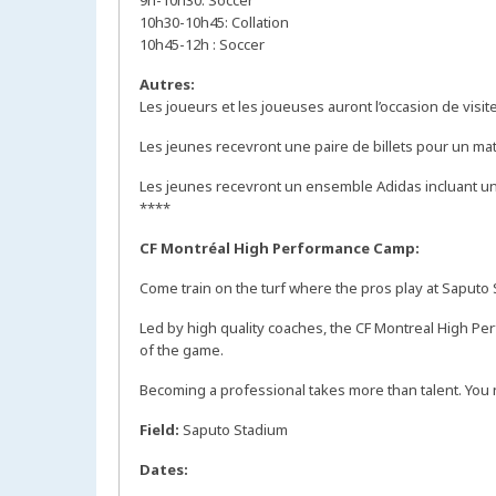
9h-10h30: Soccer
10h30-10h45: Collation
10h45-12h : Soccer
Autres:
Les joueurs et les joueuses auront l’occasion de visit
Les jeunes recevront une paire de billets pour un ma
Les jeunes recevront un ensemble Adidas incluant un 
****
CF Montréal High Performance Camp:
Come train on the turf where the pros play at Saputo
Led by high quality coaches, the CF Montreal High Per
of the game.
Becoming a professional takes more than talent. You ne
Field:
Saputo Stadium
Dates: