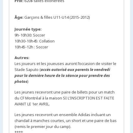
Prix:
620$ taxes exonérées
Âge:
Garçons & filles U11-U14 (2015-2012)
Journée type:
9h-10h30: Soccer
10h30-10h45: Collation
10h45-12h : Soccer
Autres:
Les joueurs et les joueuses auront l’occasion de visiter le
Stade Saputo (
accès autorisé aux parents le vendredi
pour la dernière heure de la séance pour prendre des
photos
)
Les jeunes recevront une paire de billets pour un match
du CF Montréal à la maison SI L'INSCRIPTION EST FAITE
AVANT LE 1er AVRIL.
Les jeunes recevront un ensemble Adidas incluant un
chandail à manches courtes, un short et une paire de bas
(remis le premier jour du camp).
****