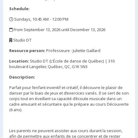
Schedule:
Sundays, 10:45 AM - 12:00 PM
,
From September 13, 2026 until December 13, 2026
,
Studio DT
,
Resource person:
Professeure : Juliette Gaillard
Location:
Studio DT (L'École de danse de Québec) | 310
boulevard Langelier, Québec, QC, G1K 5N3
Description:
Parfait pour l’enfant inventif et créatif, il découvre le plaisir de
danser par le biais de jeux et d’exercices variés. Il se sert de son
corps tout en éveillant sa capacité d’écoute musicale dans un
cadre amusant et sécuritaire qui le prépare au cours Découverte
(6 ans).
Les parents ne peuvent assister aux cours durant la session,
afin de permettre aux enfants de se concentrer et de rester