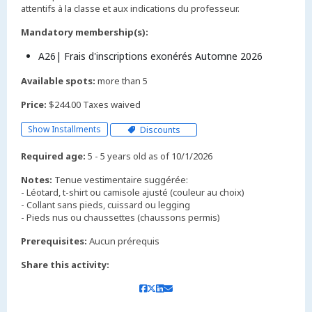
attentifs à la classe et aux indications du professeur.
Mandatory membership(s):
A26| Frais d'inscriptions exonérés Automne 2026
Available spots:
more than 5
Price:
$244.00 Taxes waived
Show Installments
Discounts
Required age:
5 - 5 years old as of 10/1/2026
Notes:
Tenue vestimentaire suggérée:
- Léotard, t-shirt ou camisole ajusté (couleur au choix)
- Collant sans pieds, cuissard ou legging
Prerequisites:
Aucun prérequis
Share this activity: