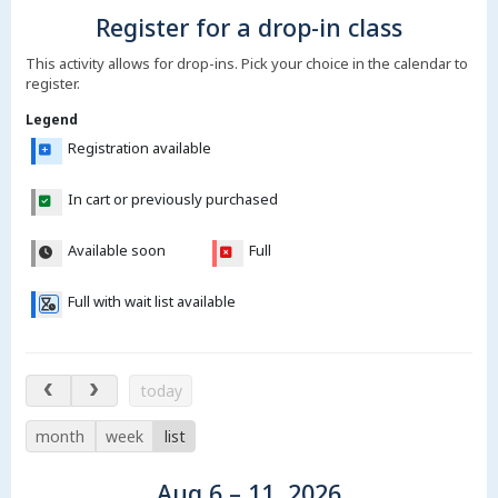
Register for a drop-in class
This activity allows for drop-ins. Pick your choice in the calendar to
register.
Legend
Registration available
In cart or previously purchased
Available soon
Full
Full with wait list available
Aug 6 – 11, 2026
today
month
week
list
Aug 6 – 11, 2026