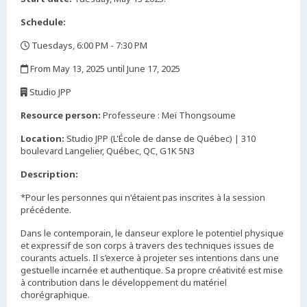
Schedule:
Tuesdays, 6:00 PM - 7:30 PM
,
From May 13, 2025 until June 17, 2025
,
Studio JPP
,
Resource person:
Professeure : Meï Thongsoume
Location:
Studio JPP (L'École de danse de Québec) | 310
boulevard Langelier, Québec, QC, G1K 5N3
Description:
*Pour les personnes qui n'étaient pas inscrites à la session
précédente.
Dans le contemporain, le danseur explore le potentiel physique
et expressif de son corps à travers des techniques issues de
courants actuels. Il s’exerce à projeter ses intentions dans une
gestuelle incarnée et authentique. Sa propre créativité est mise
à contribution dans le développement du matériel
chorégraphique.