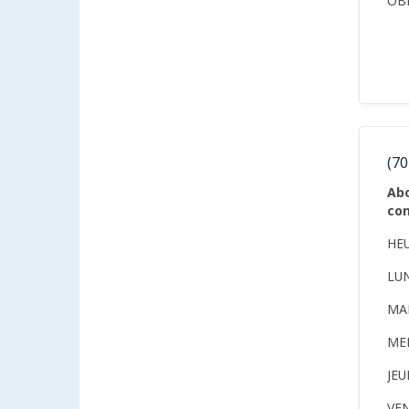
OB
(70
Abo
con
HE
LU
MA
ME
JE
VE