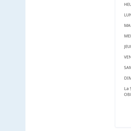
HE
LU
MA
ME
JE
VE
SA
DI
La 
OB