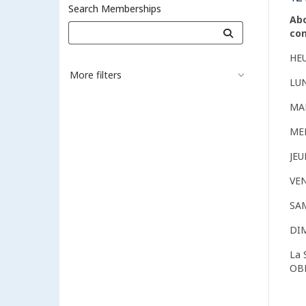
Search Memberships
Abo
con
HE
More filters
LU
MA
ME
JE
VE
SA
DI
La 
OB