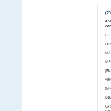
(70
Abo
con
HE
LU
MA
ME
JE
VE
SA
DI
La 