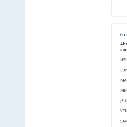
6 m
Abo
con
HE
LU
MA
ME
JE
VE
SA