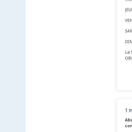
JE
VE
SA
DI
La 
OB
1 m
Abo
con