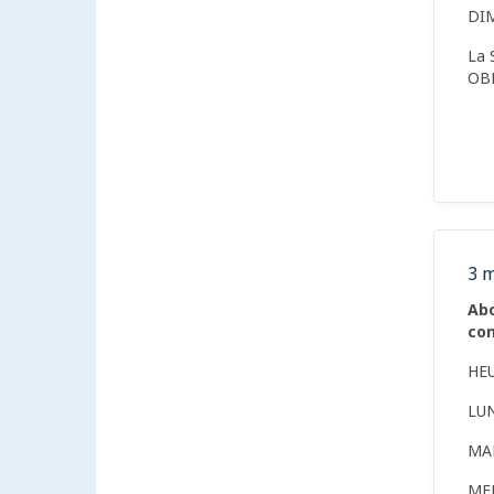
DI
La 
OB
3 m
Abo
con
HE
LU
MA
ME