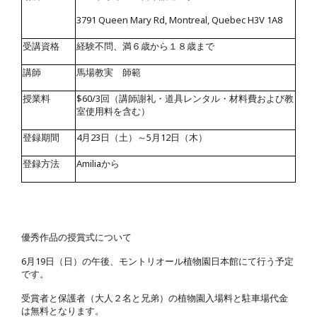
3791 Queen Mary Rd, Montreal, Quebec H3V 1A8
受講資格
経験不問、満６歳から１８歳まで
講師
馬場教実 師範
授業料
$60/3
回（講師謝礼・道具レンタル・材料費および教
室使用料を含む）
登録期間
4
月
23
日（土）～
5
月
12
日（木）
登録方法
Amilia
から
優秀作品の授賞式について
6
月
19
日（日）の午後、モントリオール植物園日本館にて行う予定
です。
受賞者と保護者（大人２名と兄弟）の植物園入場料と駐車場代金
は無料となります。