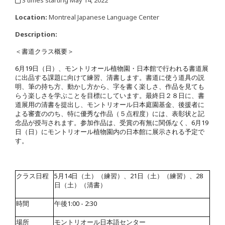
,
Location:
Montreal Japanese Language Center
Description:
＜書道クラス概要＞
6
月
19
日（日）、モントリオール植物園・日本館で行われる書道展
に出品する課題に向けて練習、清書します。書道に使う道具の説
明、筆の持ち方、動かし方から、字を書く楽しさ、作品を見ても
らう楽しさを学ぶことを目標にしています。最終日２８日に、書
道展用の清書を提出し、モントリオール日本庭園基金、後援者に
よる審査ののち、特に優秀な作品（５点程度）には、表彰状と記
念品が授与されます。参加作品は、受賞の有無に関係なく、
6
月
19
日（日）にモントリオール植物園内の日本館に展示される予定で
す。
クラス日程
5
月
14
日（土）（練習）、
21
日（土）（練習）、
28
日（土）（清書）
時間
午後
1:00 - 2:30
場所
モントリオール日本語センター