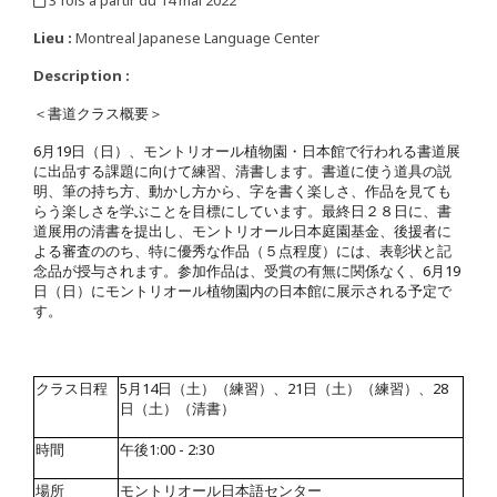
,
Lieu :
Montreal Japanese Language Center
Description :
＜書道クラス概要＞
6
月
19
日（日）、モントリオール植物園・日本館で行われる書道展
に出品する課題に向けて練習、清書します。書道に使う道具の説
明、筆の持ち方、動かし方から、字を書く楽しさ、作品を見ても
らう楽しさを学ぶことを目標にしています。最終日２８日に、書
道展用の清書を提出し、モントリオール日本庭園基金、後援者に
よる審査ののち、特に優秀な作品（５点程度）には、表彰状と記
念品が授与されます。参加作品は、受賞の有無に関係なく、
6
月
19
日（日）にモントリオール植物園内の日本館に展示される予定で
す。
クラス日程
5
月
14
日（土）（練習）、
21
日（土）（練習）、
28
日（土）（清書）
時間
午後
1:00 - 2:30
場所
モントリオール日本語センター