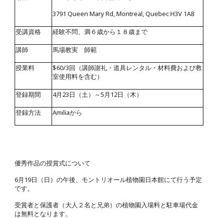
3791 Queen Mary Rd, Montreal, Quebec H3V 1A8
受講資格
経験不問、満６歳から１８歳まで
講師
馬場教実 師範
授業料
$60/3
回（講師謝礼・道具レンタル・材料費および教
室使用料を含む）
登録期間
4
月
23
日（土）～
5
月
12
日（木）
登録方法
Amilia
から
優秀作品の授賞式について
6
月
19
日（日）の午後、モントリオール植物園日本館にて行う予定
です。
受賞者と保護者（大人２名と兄弟）の植物園入場料と駐車場代金
は無料となります。