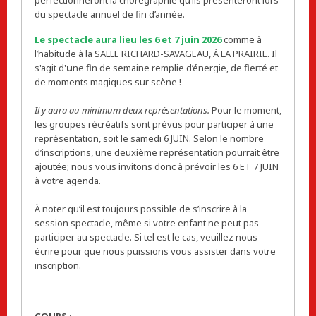
perfectionneront la chorégraphie qu’ils présenteront lors
du spectacle annuel de fin d’année.
Le spectacle aura lieu les 6 et 7 juin 2026
comme à
l’habitude à la SALLE RICHARD-SAVAGEAU, À LA PRAIRIE. Il
s'agit d'
u
ne fin de semaine remplie d’énergie, de fierté et
de moments magiques sur scène !
Il y aura au minimum deux représentations.
Pour le moment,
les groupes récréatifs sont prévus pour participer à une
représentation, soit le samedi 6 JUIN. Selon le nombre
d’inscriptions, une deuxième représentation pourrait être
ajoutée; nous vous invitons donc à prévoir les 6 ET 7 JUIN
à votre agenda.
À noter qu’il est toujours possible de s’inscrire à la
session spectacle, même si votre enfant ne peut pas
participer au spectacle. Si tel est le cas, veuillez nous
écrire pour que nous puissions vous assister dans votre
inscription.