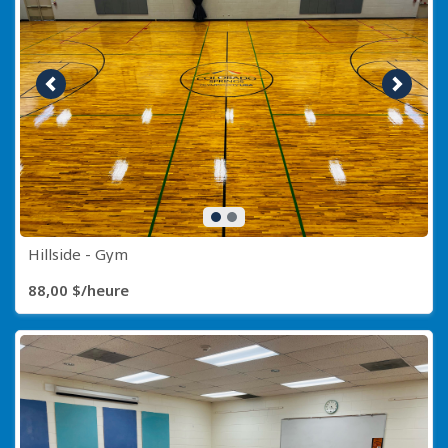
Image précédente
Image s
Hillside - Gym
88,00 $/heure