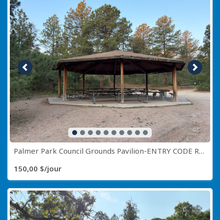
Image précédente
Image s
Palmer Park Council Grounds Pavilion-ENTRY CODE REQUIRED CALL (719) 385-5941
150,00 $/jour