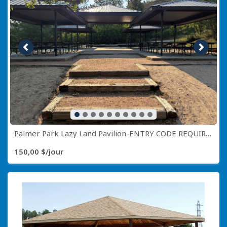
Image précédente
Image s
Palmer Park Lazy Land Pavilion-ENTRY CODE REQUIRED CALL (719) 385-5941
150,00 $/jour