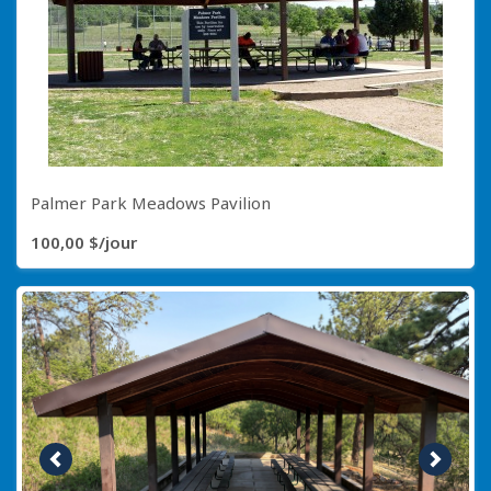
Palmer Park Meadows Pavilion
100,00 $/jour
Image précédente
Image s