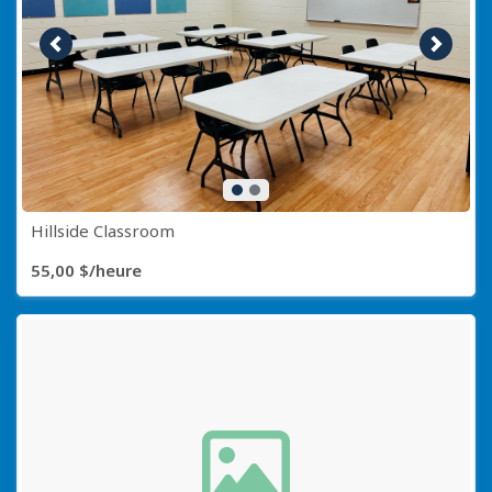
Image précédente
Image s
Hillside Classroom
55,00 $/heure