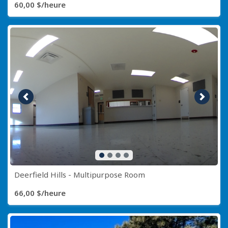
60,00 $/heure
Image précédente
Image s
Deerfield Hills - Multipurpose Room
66,00 $/heure