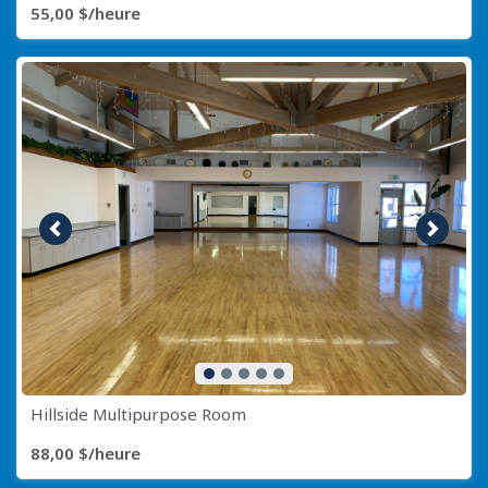
55,00 $/heure
Image précédente
Image s
Hillside Multipurpose Room
88,00 $/heure