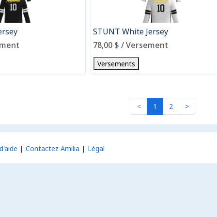
ersey
STUNT White Jersey
ement
78,00 $ / Versement
Versements
<
1
2
>
d'aide
Contactez Amilia
Légal