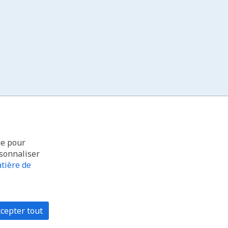
ue pour
rsonnaliser
tière de
cepter tout