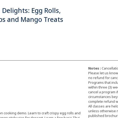
 Delights: Egg Rolls,
ps and Mango Treats
Notes :
Cancellati
Please let us know 
no refund for cance
Programs that incl
within three (3) we
cancel a program i
circumstances beyon
complete refund wi
All classes are hel
unless otherwise 
-on cooking demo. Learn to craft crispy egg rolls and
published brochure,
ngo sticky rice for dessert. Learn a few basic Thai