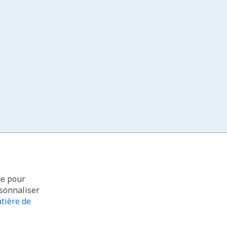
ue pour
rsonnaliser
tière de