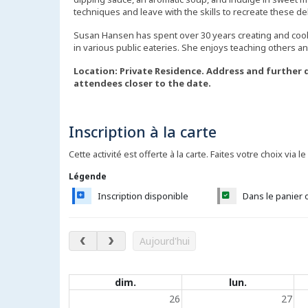
techniques and leave with the skills to recreate these de
Susan Hansen has spent over 30 years creating and cookin
in various public eateries. She enjoys teaching others and
Location: Private Residence. Address and further d
attendees closer to the date.
Inscription à la carte
Cette activité est offerte à la carte. Faites votre choix via le
Légende
Inscription disponible
Dans le panier 
août 2026
Aujourd'hui
Évènements du calendrier
dim.
lun.
26
27