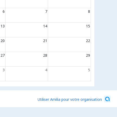
6
7
8
13
14
15
20
21
22
27
28
29
3
4
5
Utiliser Amilia pour votre organisation