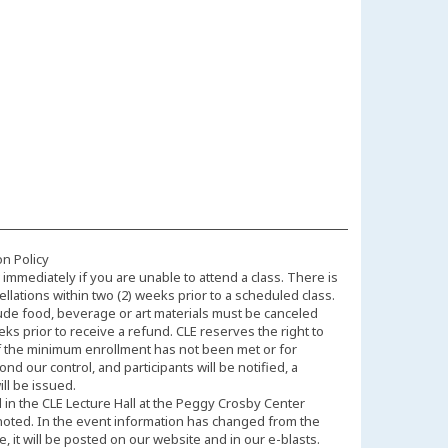
on Policy
immediately if you are unable to attend a class. There is
llations within two (2) weeks prior to a scheduled class.
ude food, beverage or art materials must be canceled
eks prior to receive a refund. CLE reserves the right to
f the minimum enrollment has not been met or for
d our control, and participants will be notified, a
ll be issued.
d in the CLE Lecture Hall at the Peggy Crosby Center
noted. In the event information has changed from the
 it will be posted on our website and in our e-blasts.