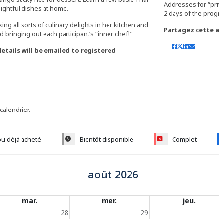
Addresses for “pri
lightful dishes at home.
g all sorts of culinary delights in her kitchen and
Partagez cette ac
 bringing out each participant’s “inner chef!”
etails will be emailed to registered
 calendrier.
ou déjà acheté
Bientôt disponible
Complet
août 2026
mar.
mer.
jeu.
28
29