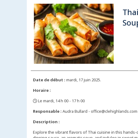
Thai
Sou
Date de début :
mardi, 17 juin 2025.
Horaire :
Le mardi, 14 h 00 - 17 h 00
,
Responsable :
Audra Bullard - office@clehighlands.com
Description :
Explore the vibrant flavors of Thai cuisine in this hands
dipping sauce, an aromatic soup, and indulge in sweet ma