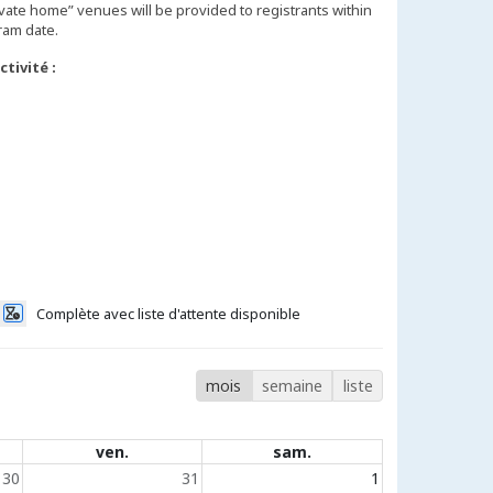
vate home” venues will be provided to registrants within
tivité :
Complète avec liste d'attente disponible
mois
semaine
liste
ven.
sam.
30
31
1