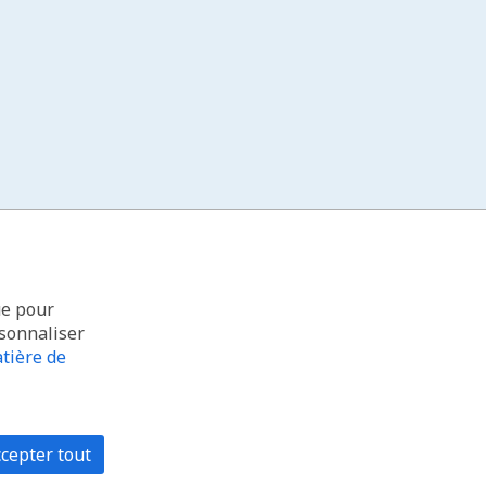
ue pour
rsonnaliser
tière de
cepter tout