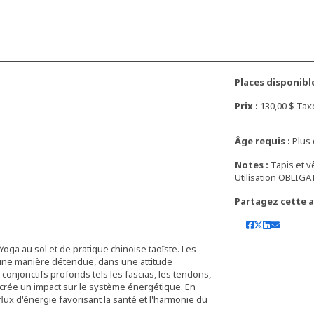
Places disponible
Prix :
130,00 $ Tax
Âge requis :
Plus 
Notes :
Tapis et v
Utilisation OBLIGA
Partagez cette ac
ga au sol et de pratique chinoise taoïste. Les
une manière détendue, dans une attitude
s conjonctifs profonds tels les fascias, les tendons,
ga crée un impact sur le système énergétique. En
e flux d'énergie favorisant la santé et l'harmonie du