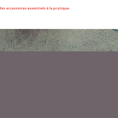
es accessoires essentiels à la pratique.
d'aide
Contactez Amilia
Légal