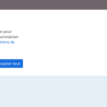
ue pour
rsonnaliser
tière de
cepter tout