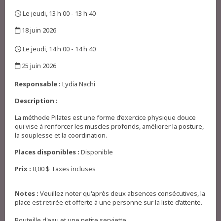
,
Le jeudi, 13 h 00 - 13 h 40
,
18 juin 2026
,
Le jeudi, 14 h 00 - 14 h 40
,
25 juin 2026
,
Responsable :
Lydia Nachi
Description :
La méthode Pilates est une forme d’exercice physique douce
qui vise à renforcer les muscles profonds, améliorer la posture,
la souplesse et la coordination.
Places disponibles :
Disponible
Prix :
0,00 $ Taxes incluses
Notes :
Veuillez noter qu'après deux absences consécutives, la
place est retirée et offerte à une personne sur la liste d’attente.
Bouteille d'eau et une petite serviette