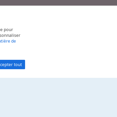
ue pour
rsonnaliser
tière de
cepter tout