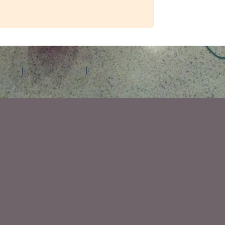
d'aide
Contactez Amilia
Légal