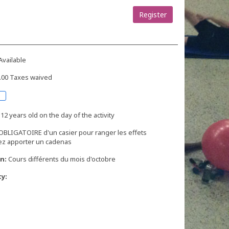
Register
Available
0.00 Taxes waived
 12 years old on the day of the activity
n OBLIGATOIRE d'un casier pour ranger les effets
lez apporter un cadenas
n:
Cours différents du mois d'octobre
ty: