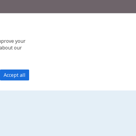
improve your
 about our
Accept all