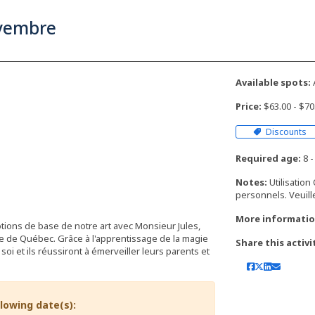
ovembre
Available spots:
Price:
$63.00 - $7
Discounts
Required age:
8 -
Notes:
Utilisatio
personnels. Veuil
More informatio
tions de base de notre art avec Monsieur Jules,
 de Québec. Grâce à l'apprentissage de la magie
Share this activi
soi et ils réussiront à émerveiller leurs parents et
llowing date(s):