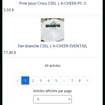
Pine pour Crocs CSSL | A-CHEER-PC-3
5,50 $
Fan blanche CSSL | A-CHEER-EVENTAIL
17,40 $
69 articles
<
1
2
3
4
5
...
7
8
>
Articles affichés par page