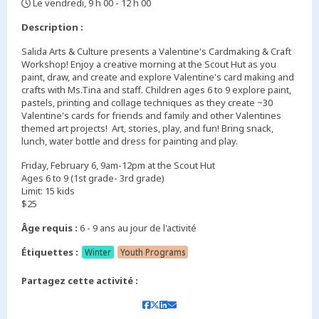
Le vendredi, 9 h 00 - 12 h 00
,
Description :
Salida Arts & Culture presents a Valentine's Cardmaking & Craft
Workshop! Enjoy a creative morning at the Scout Hut as you
paint, draw, and create and explore Valentine's card making and
crafts with Ms.Tina and staff. Children ages 6 to 9 explore paint,
pastels, printing and collage techniques as they create ~30
Valentine's cards for friends and family and other Valentines
themed art projects! Art, stories, play, and fun! Bring snack,
lunch, water bottle and dress for painting and play.
Friday, February 6, 9am-12pm at the Scout Hut
Ages 6 to 9 (1st grade- 3rd grade)
Limit: 15 kids
$25
Âge requis :
6 - 9 ans au jour de l'activité
Étiquettes :
Winter
Youth Programs
Partagez cette activité :