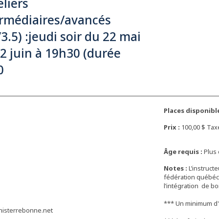
eliers
ermédiaires/avancés
/3.5) :jeudi soir du 22 mai
2 juin à 19h30 (durée
0
Places disponible
Prix :
100,00 $ Ta
Âge requis :
Plus 
Notes :
L’instructe
fédération québéco
l’intégration de b
*** Un minimum d'in
nisterrebonne.net