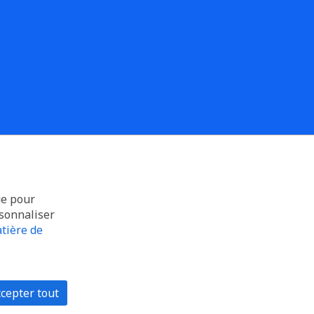
ue pour
rsonnaliser
tière de
cepter tout