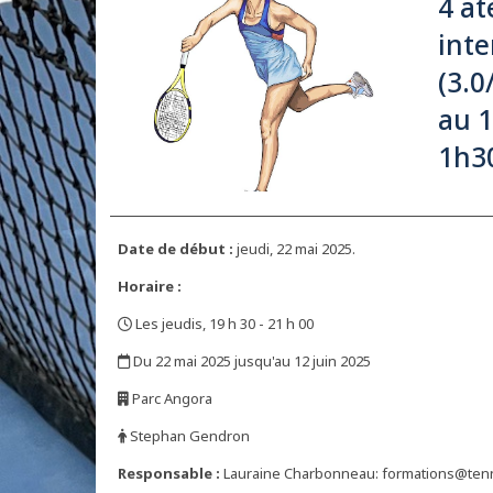
4 at
int
(3.0
au 1
1h3
Date de début :
jeudi, 22 mai 2025.
Horaire :
Les jeudis, 19 h 30 - 21 h 00
,
Du 22 mai 2025 jusqu'au 12 juin 2025
,
Parc Angora
,
Stephan Gendron
,
Responsable :
Lauraine Charbonneau: formations@ten