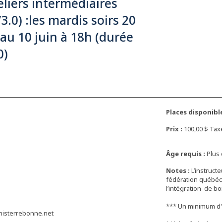
eliers intermédiaires
/3.0) :les mardis soirs 20
au 10 juin à 18h (durée
0)
Places disponible
Prix :
100,00 $ Ta
Âge requis :
Plus 
Notes :
L’instructe
fédération québéco
l’intégration de b
*** Un minimum d'in
nisterrebonne.net