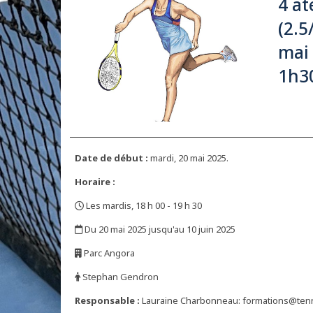
4 at
(2.5
mai 
1h3
Date de début :
mardi, 20 mai 2025.
Horaire :
Les mardis, 18 h 00 - 19 h 30
,
Du 20 mai 2025 jusqu'au 10 juin 2025
,
Parc Angora
,
Stephan Gendron
,
Responsable :
Lauraine Charbonneau: formations@ten