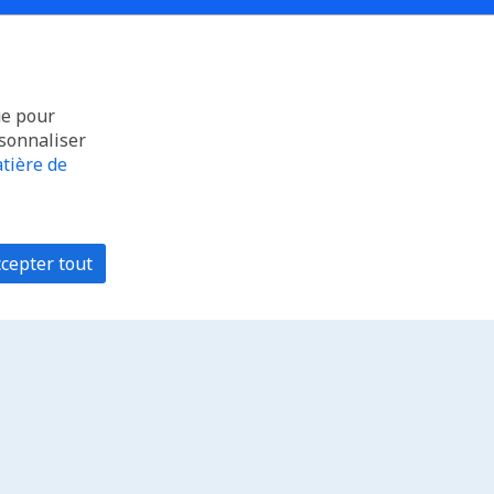
ue pour
rsonnaliser
tière de
cepter tout