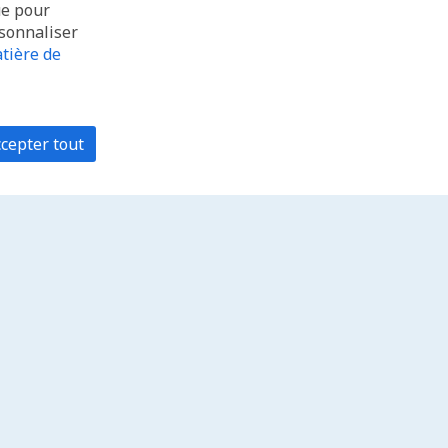
ue pour
rsonnaliser
tière de
cepter tout