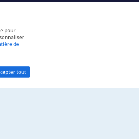
ue pour
rsonnaliser
tière de
cepter tout