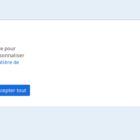
ue pour
rsonnaliser
tière de
cepter tout