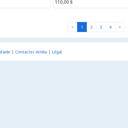
110,00 $
<
1
2
3
4
>
d'aide
Contactez Amilia
Légal