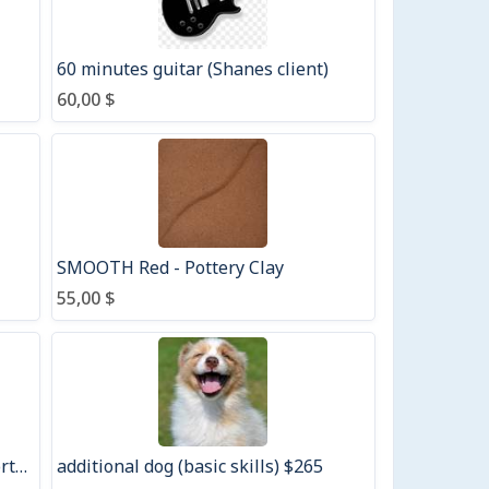
60 minutes guitar (Shanes client)
60,00 $
SMOOTH Red - Pottery Clay
55,00 $
Ski or snowboard rentals Camp Fortune
additional dog (basic skills) $265