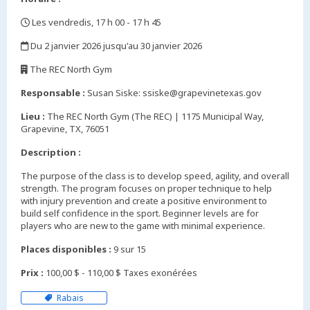
Les vendredis, 17 h 00 - 17 h 45
,
Du 2 janvier 2026 jusqu'au 30 janvier 2026
,
The REC North Gym
,
Responsable :
Susan Siske: ssiske@grapevinetexas.gov
Lieu :
The REC North Gym (The REC) | 1175 Municipal Way,
Grapevine, TX, 76051
Description :
The purpose of the class is to develop speed, agility, and overall
strength. The program focuses on proper technique to help
with injury prevention and create a positive environment to
build self confidence in the sport. Beginner levels are for
players who are new to the game with minimal experience.
Places disponibles :
9 sur 15
Prix :
100,00 $ - 110,00 $ Taxes exonérées
Rabais