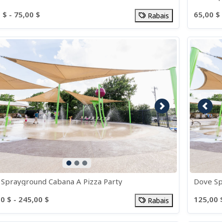
 $ - 75,00 $
65,00 $ 
Rabais
age précédente
Image suivante
Imag
Sprayground Cabana A Pizza Party
Dove S
0 $ - 245,00 $
125,00 
Rabais