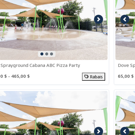
age précédente
Image suivante
Imag
Sprayground Cabana ABC Pizza Party
Dove S
0 $ - 465,00 $
65,00 $ 
Rabais
age précédente
Image suivante
Imag