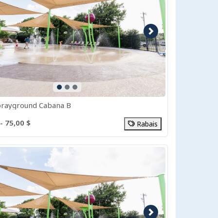
e précédente
Image suivante
prayground Cabana B
- 75,00 $
Rabais
e précédente
Image suivante