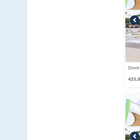
Im
Dove 
425,0
Im