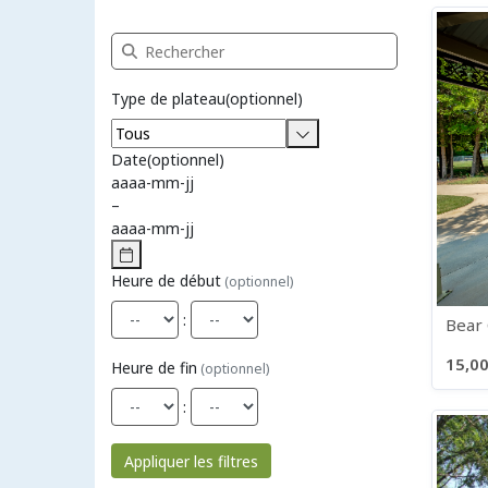
Recherche Réservation de plateau
Type de plateau
(optionnel)
Date
(optionnel)
aaaa
-
mm
-
jj
–
aaaa
-
mm
-
jj
Heure de début
(optionnel)
:
Bear 
15,00
Heure de fin
(optionnel)
:
Appliquer les filtres