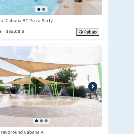
ol Cabana BC Pizza Party
$ - 355,00 $
Rabais
e précédente
Image suivante
prayground Cabana A