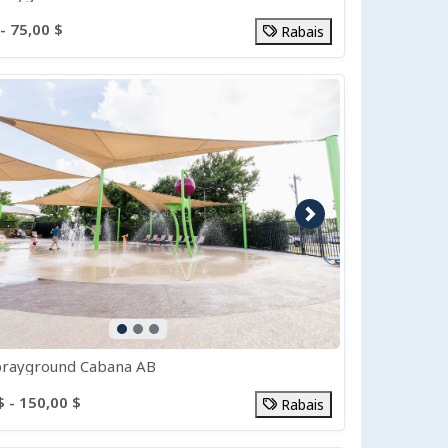
- 75,00 $
Rabais
e précédente
Image suivante
prayground Cabana AB
$ - 150,00 $
Rabais