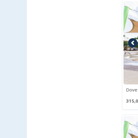
Im
Dove 
315,0