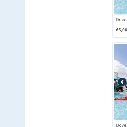
Dove 
65,00
Im
Dove 