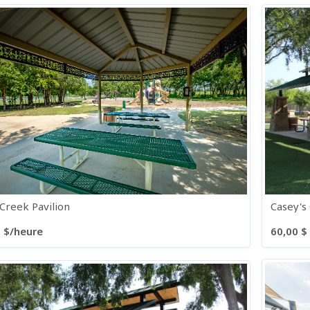
Creek Pavilion
Casey's
 $/heure
60,00 $