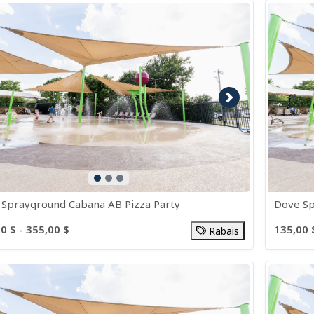
age précédente
Image suivante
Sprayground Cabana AB Pizza Party
Dove S
0 $ - 355,00 $
135,00 
Rabais