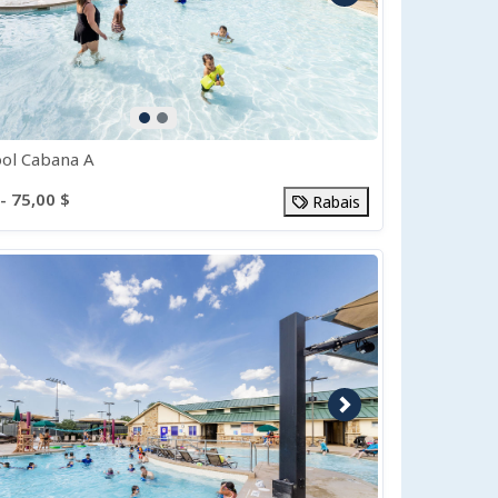
ol Cabana A
- 75,00 $
Rabais
e précédente
Image suivante