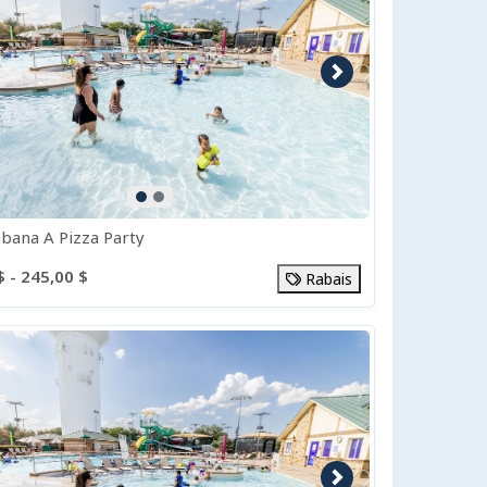
e précédente
Image suivante
bana A Pizza Party
$ - 245,00 $
Rabais
e précédente
Image suivante