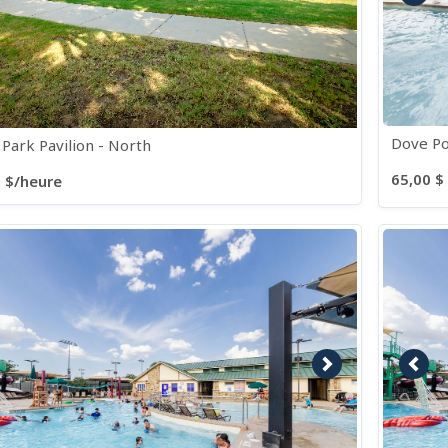
Dove Po
Park Pavilion - North
65,00 $ 
 $/heure
age précédente
Image suivante
Imag