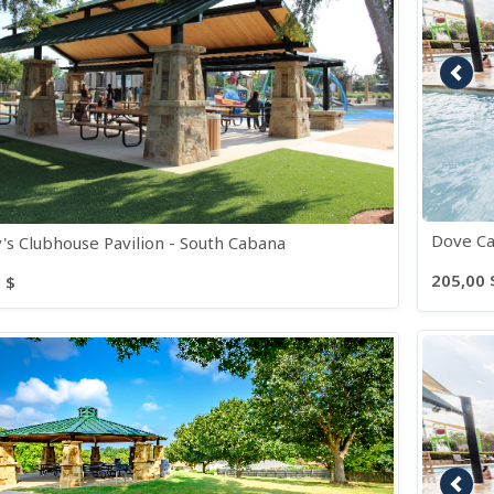
Imag
Dove Ca
's Clubhouse Pavilion - South Cabana
205,00 
 $
Imag