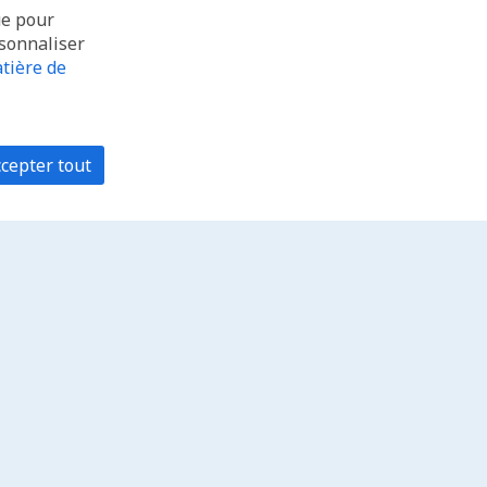
ue pour
rsonnaliser
tière de
cepter tout