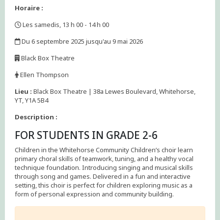
Horaire :
Les samedis, 13 h 00 - 14 h 00
,
Du 6 septembre 2025 jusqu'au 9 mai 2026
,
Black Box Theatre
,
Ellen Thompson
,
Lieu :
Black Box Theatre | 38a Lewes Boulevard, Whitehorse,
YT, Y1A 5B4
Description :
FOR STUDENTS IN GRADE 2-6
Children in the Whitehorse Community Children’s choir learn
primary choral skills of teamwork, tuning, and a healthy vocal
technique foundation. Introducing singing and musical skills
through song and games. Delivered in a fun and interactive
setting, this choir is perfect for children exploring music as a
form of personal expression and community building.