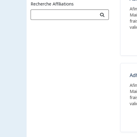
Recherche Affiliations
Afi
Mai
fra
val
Adh
Afi
Mai
fra
val