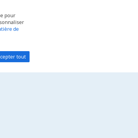
ue pour
rsonnaliser
tière de
cepter tout