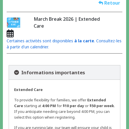
Retour
March Break 2026 | Extended
Care
Certaines activités sont disponibles
à la carte
. Consultez-les
à partir d'un calendrier.
Informations importantes
Extended Care
To provide flexibility for families, we offer
Extended
Care
starting at
4:00 PM
for
$10 per day
or
$50 per week
.
If you anticipate needing care beyond 4:00 PM, you can
select this option when registering.
If you are running late, our team will ensure your child is