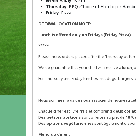
Wednesday
: Pasta
Thursday
: BBQ (Choice of Hotdog or Hambu
Friday
: Pizza
OTTAWA LOCATION NOTE:
Lunch is offered only on Fridays (Friday Pizza)
*****
Please note: orders placed after the Thursday before
We do guarantee that your child will receive a lunch, bu
For Thursday and Friday lunches, hot dogs, burgers, 
----
Nous sommes ravis de nous associer de nouveau cette
Chaque dîner est livré frais et comprend
deux collat
Des
petites portions
sont offertes au prix de
10 $
,
Des
options végétariennes
sont également dispon
Menu du dîner :