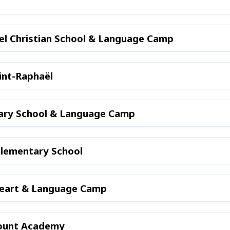
Dollard-des-Ormeaux | Emmanuel Christian School & Language Camp
aint-Raphaël
Laval | John F. Kennedy Elementary School & Language Camp
oyal | Carlyle Elementary School
eart & Language Camp
ount Academy