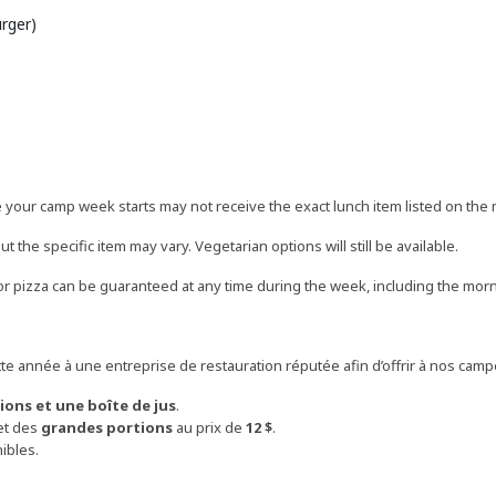
rger)
 your camp week starts may not receive the exact lunch item listed on the 
t the specific item may vary. Vegetarian options will still be available.
or pizza can be guaranteed at any time during the week, including the morn
 année à une entreprise de restauration réputée afin d’offrir à nos cam
ions et une boîte de jus
.
 et des
grandes portions
au prix de
12 $
.
ibles.