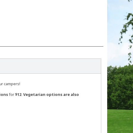
our campers!
ions
for
$12
.
Vegetarian options are also