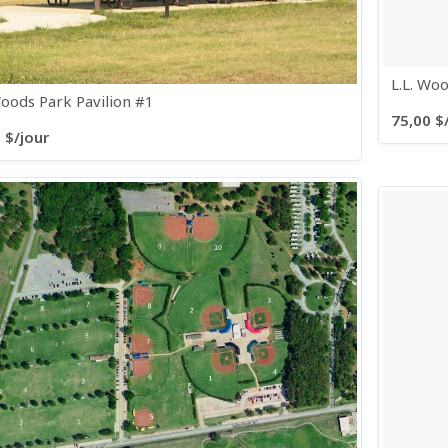
L.L. Wo
Woods Park Pavilion #1
75,00 $
 $/jour