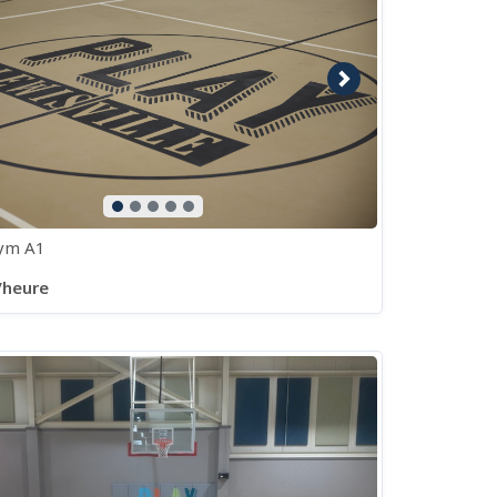
e précédente
Image suivante
ym A1
/heure