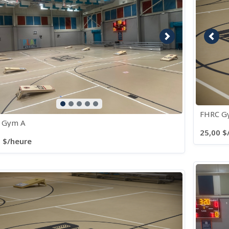
age précédente
Image suivante
Imag
FHRC G
 Gym A
25,00 $
 $/heure