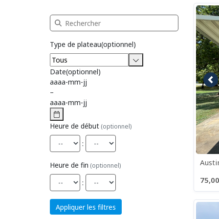
Recherche Réservation de plateau
Type de plateau
(optionnel)
Date
(optionnel)
aaaa
-
mm
-
jj
Im
–
aaaa
-
mm
-
jj
Heure de début
(optionnel)
:
Austi
Heure de fin
(optionnel)
75,00
:
Appliquer les filtres