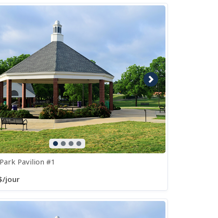
e précédente
Image suivante
 Park Pavilion #1
$/jour