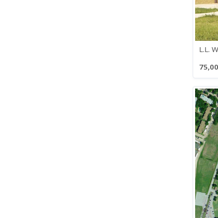
L.L. 
75,00