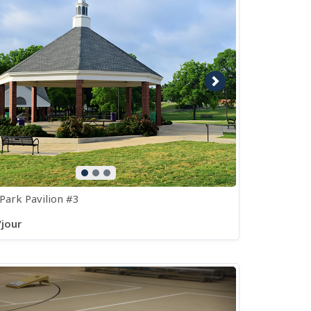
e précédente
Image suivante
 Park Pavilion #3
/jour