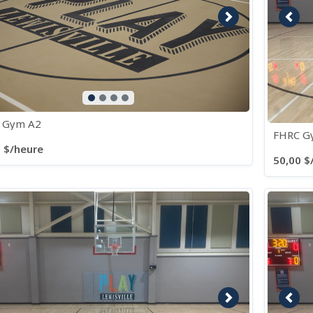
age précédente
Image suivante
Imag
 Gym A2
FHRC G
 $/heure
50,00 $
age précédente
Image suivante
Imag