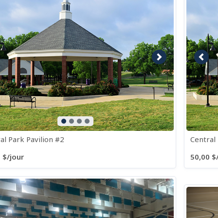
age précédente
Image suivante
Imag
al Park Pavilion #2
Central
 $/jour
50,00 $