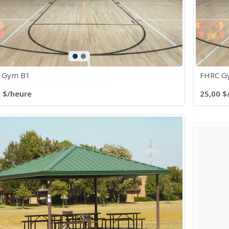
 Gym B1
FHRC G
 $/heure
25,00 $