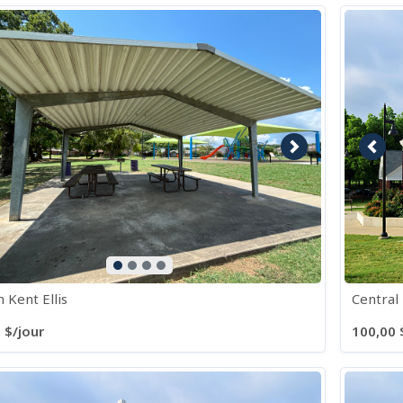
age précédente
Image suivante
Imag
n Kent Ellis
Central
 $/jour
100,00 