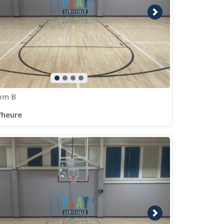
e précédente
Image suivante
ym B
/heure
e précédente
Image suivante