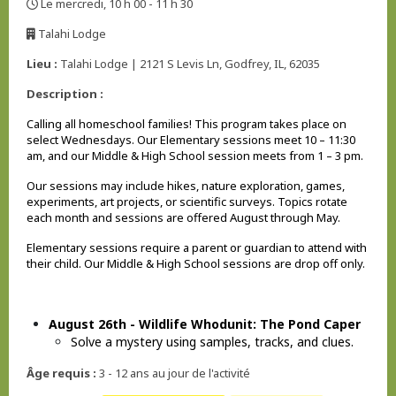
Le mercredi, 10 h 00 - 11 h 30
,
Talahi Lodge
,
Lieu :
Talahi Lodge | 2121 S Levis Ln, Godfrey, IL, 62035
Description :
Calling all homeschool families! This program takes place on
select Wednesdays. Our Elementary sessions meet 10 – 11:30
am, and our Middle & High School session meets from 1 – 3 pm.
Our sessions may include hikes, nature exploration, games,
experiments, art projects, or scientific surveys. Topics rotate
each month and sessions are offered August through May.
Elementary sessions require a parent or guardian to attend with
their child. Our Middle & High School sessions are drop off only.
August 26th - Wildlife Whodunit: The Pond Caper
Solve a mystery using samples, tracks, and clues.
Âge requis :
3 - 12 ans au jour de l'activité