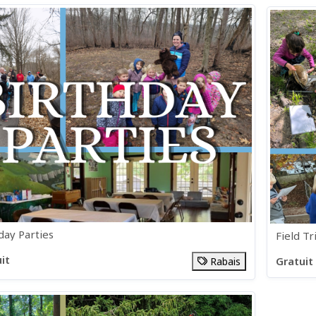
day Parties
Field Tr
it
Gratuit
Rabais