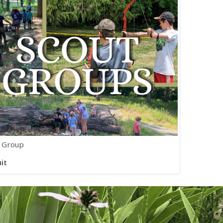
t Group
it
s
d'aide
Contactez Amilia
Légal