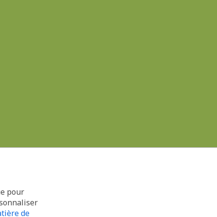
ue pour
rsonnaliser
tière de