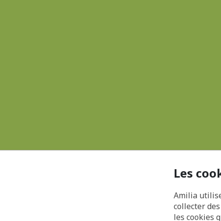
Les coo
Amilia utilis
collecter de
les cookies 