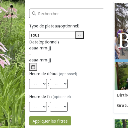
Recherche Réservation de plateau
Type de plateau
(optionnel)
Date
(optionnel)
aaaa
-
mm
-
jj
–
aaaa
-
mm
-
jj
Heure de début
(optionnel)
:
Birth
Heure de fin
(optionnel)
Gratu
:
Appliquer les filtres