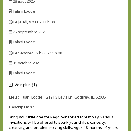
28 août 2025
,
Talahi Lodge
,
Le jeudi, 9 h 00 - 11 h 00
,
25 septembre 2025
,
Talahi Lodge
,
Le vendredi, 9 h 00 - 11 h 00
,
31 octobre 2025
,
Talahi Lodge
,
Voir plus (1)
Lieu :
Talahi Lodge | 2121 S Levis Ln, Godfrey, IL, 62035
Description :
Bring your little one for Reggio-inspired forest play. Various
invitations will be offered to spark your child’s curiosity,
creativity, and problem solving skills. Ages 18 months - 6 years