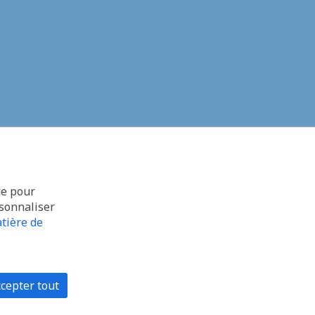
ue pour
rsonnaliser
tière de
cepter tout