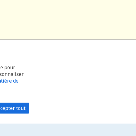
ue pour
rsonnaliser
tière de
cepter tout