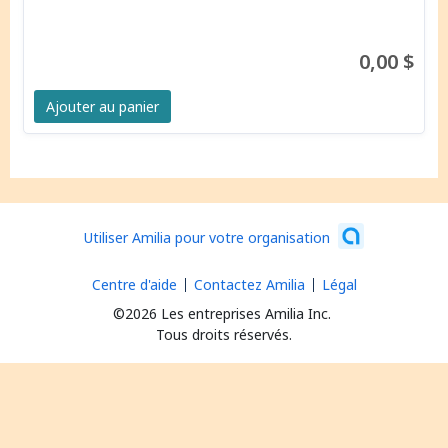
l’organisme est situé. Le conseil d'administration de
l'organisme doit désigner et mandater un.
e
représentant.
e. Ces membres ont le droit de parole
0,00 $
et de vote aux assemblées et peuvent être élu.
e.
s
au conseil d’administration.
Ajouter au panier
Utiliser Amilia pour votre organisation
Centre d'aide
Contactez Amilia
Légal
©2026 Les entreprises Amilia Inc.
Tous droits réservés.