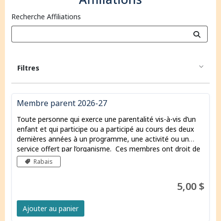
Recherche Affiliations
Filtres
Membre parent 2026-27
Toute personne qui exerce une parentalité vis-à-vis d’un
enfant et qui participe ou a participé au cours des deux
dernières années à un programme, une activité ou un
service offert par l’organisme. Ces membres ont droit de
parole et de vote aux assemblées et peuvent être élu.e.s
Rabais
au conseil d’administration. Une seule personne par
famille peut devenir membre.
5,00 $
Ajouter au panier