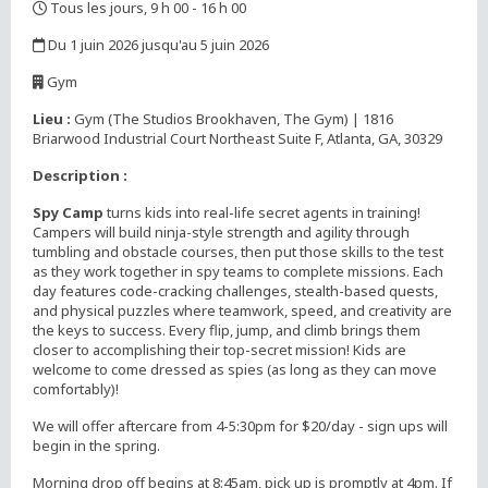
Tous les jours, 9 h 00 - 16 h 00
,
Du 1 juin 2026 jusqu'au 5 juin 2026
,
Gym
,
Lieu :
Gym (The Studios Brookhaven, The Gym) | 1816
Briarwood Industrial Court Northeast Suite F, Atlanta, GA, 30329
Description :
Spy Camp
turns kids into real-life secret agents in training!
Campers will build ninja-style strength and agility through
tumbling and obstacle courses, then put those skills to the test
as they work together in spy teams to complete missions. Each
day features code-cracking challenges, stealth-based quests,
and physical puzzles where teamwork, speed, and creativity are
the keys to success. Every flip, jump, and climb brings them
closer to accomplishing their top-secret mission! Kids are
welcome to come dressed as spies (as long as they can move
comfortably)!
We will offer aftercare from 4-5:30pm for $20/day - sign ups will
begin in the spring.
Morning drop off begins at 8:45am, pick up is promptly at 4pm. If